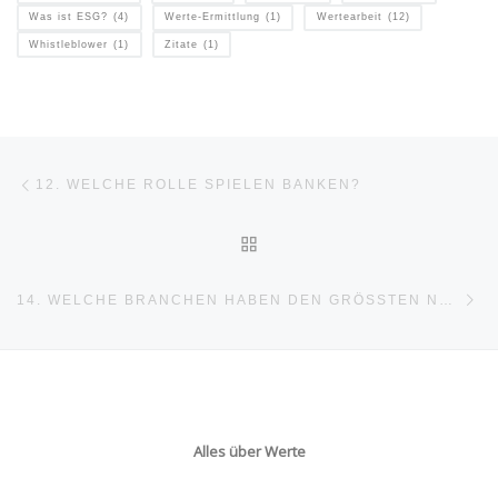
Was ist ESG?
(4)
Werte-Ermittlung
(1)
Wertearbeit
(12)
Whistleblower
(1)
Zitate
(1)
Beitragsnavigation
Vorheriger Beitrag
12. WELCHE ROLLE SPIELEN BANKEN?
ZURÜCK ZUR BEITRAGSL
Nä
14. WELCHE BRANCHEN HABEN DEN GRÖSSTEN NUTZEN?
Alles über Werte