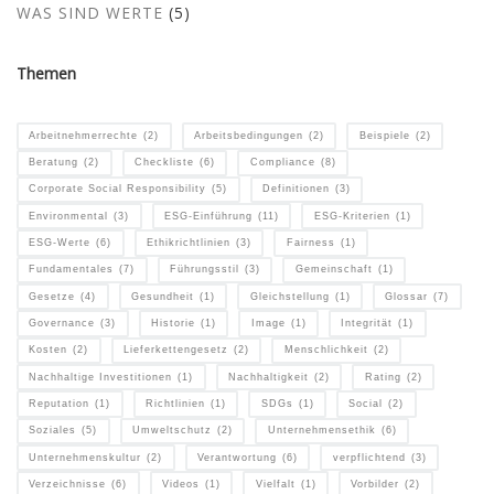
WAS SIND WERTE
(5)
Themen
Arbeitnehmerrechte
(2)
Arbeitsbedingungen
(2)
Beispiele
(2)
Beratung
(2)
Checkliste
(6)
Compliance
(8)
Corporate Social Responsibility
(5)
Definitionen
(3)
Environmental
(3)
ESG-Einführung
(11)
ESG-Kriterien
(1)
ESG-Werte
(6)
Ethikrichtlinien
(3)
Fairness
(1)
Fundamentales
(7)
Führungsstil
(3)
Gemeinschaft
(1)
Gesetze
(4)
Gesundheit
(1)
Gleichstellung
(1)
Glossar
(7)
Governance
(3)
Historie
(1)
Image
(1)
Integrität
(1)
Kosten
(2)
Lieferkettengesetz
(2)
Menschlichkeit
(2)
Nachhaltige Investitionen
(1)
Nachhaltigkeit
(2)
Rating
(2)
Reputation
(1)
Richtlinien
(1)
SDGs
(1)
Social
(2)
Soziales
(5)
Umweltschutz
(2)
Unternehmensethik
(6)
Unternehmenskultur
(2)
Verantwortung
(6)
verpflichtend
(3)
Verzeichnisse
(6)
Videos
(1)
Vielfalt
(1)
Vorbilder
(2)