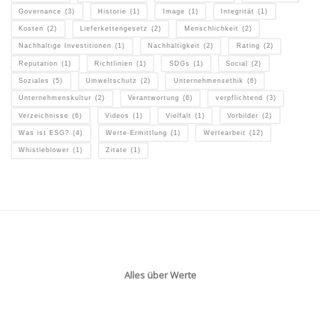
Governance
(3)
Historie
(1)
Image
(1)
Integrität
(1)
Kosten
(2)
Lieferkettengesetz
(2)
Menschlichkeit
(2)
Nachhaltige Investitionen
(1)
Nachhaltigkeit
(2)
Rating
(2)
Reputation
(1)
Richtlinien
(1)
SDGs
(1)
Social
(2)
Soziales
(5)
Umweltschutz
(2)
Unternehmensethik
(6)
Unternehmenskultur
(2)
Verantwortung
(6)
verpflichtend
(3)
Verzeichnisse
(6)
Videos
(1)
Vielfalt
(1)
Vorbilder
(2)
Was ist ESG?
(4)
Werte-Ermittlung
(1)
Wertearbeit
(12)
Whistleblower
(1)
Zitate
(1)
Alles über Werte