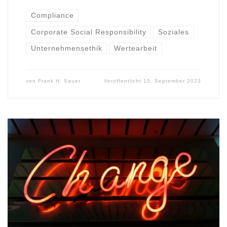
Compliance
Corporate Social Responsibility
Soziales
Unternehmensethik
Wertearbeit
von
Frank H. Sauer
Veröffentlicht
15. September 2023