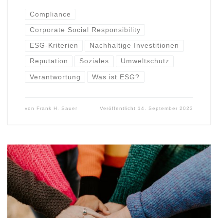
Compliance
Corporate Social Responsibility
ESG-Kriterien
Nachhaltige Investitionen
Reputation
Soziales
Umweltschutz
Verantwortung
Was ist ESG?
von
Frank H. Sauer
Veröffentlicht
14. September 2023