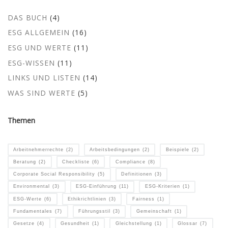
DAS BUCH
(4)
ESG ALLGEMEIN
(16)
ESG UND WERTE
(11)
ESG-WISSEN
(11)
LINKS UND LISTEN
(14)
WAS SIND WERTE
(5)
Themen
Arbeitnehmerrechte
(2)
Arbeitsbedingungen
(2)
Beispiele
(2)
Beratung
(2)
Checkliste
(6)
Compliance
(8)
Corporate Social Responsibility
(5)
Definitionen
(3)
Environmental
(3)
ESG-Einführung
(11)
ESG-Kriterien
(1)
ESG-Werte
(6)
Ethikrichtlinien
(3)
Fairness
(1)
Fundamentales
(7)
Führungsstil
(3)
Gemeinschaft
(1)
Gesetze
(4)
Gesundheit
(1)
Gleichstellung
(1)
Glossar
(7)