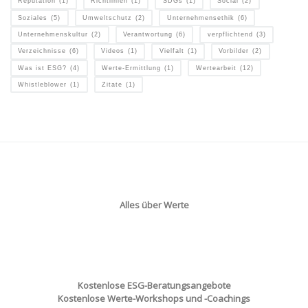
Reputation
(1)
Richtlinien
(1)
SDGs
(1)
Social
(2)
Soziales
(5)
Umweltschutz
(2)
Unternehmensethik
(6)
Unternehmenskultur
(2)
Verantwortung
(6)
verpflichtend
(3)
Verzeichnisse
(6)
Videos
(1)
Vielfalt
(1)
Vorbilder
(2)
Was ist ESG?
(4)
Werte-Ermittlung
(1)
Wertearbeit
(12)
Whistleblower
(1)
Zitate
(1)
Alles über Werte
Kostenlose ESG-Beratungsangebote
Kostenlose Werte-Workshops und -Coachings