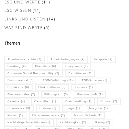
ESG UND WERTE
(11)
ESG-WISSEN
(11)
LINKS UND LISTEN
(14)
WAS SIND WERTE
(5)
Themen
Arbeitnehmerrechte
(2)
Arbeitsbedingungen
(2)
Beispiele
(2)
Beratung
(2)
Checkliste
(6)
Compliance
(8)
Corporate Social Responsibility
(5)
Definitionen
(3)
Environmental
(3)
ESG-Einführung
(11)
ESG-Kriterien
(1)
ESG-Werte
(6)
Ethikrichtlinien
(3)
Fairness
(1)
Fundamentales
(7)
Führungsstil
(3)
Gemeinschaft
(1)
Gesetze
(4)
Gesundheit
(1)
Gleichstellung
(1)
Glossar
(7)
Governance
(3)
Historie
(1)
Image
(1)
Integrität
(1)
Kosten
(2)
Lieferkettengesetz
(2)
Menschlichkeit
(2)
Nachhaltige Investitionen
(1)
Nachhaltigkeit
(2)
Rating
(2)