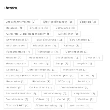
Themen
Arbeitnehmerrechte
(2)
Arbeitsbedingungen
(2)
Beispiele
(2)
Beratung
(2)
Checkliste
(6)
Compliance
(8)
Corporate Social Responsibility
(5)
Definitionen
(3)
Environmental
(3)
ESG-Einführung
(11)
ESG-Kriterien
(1)
ESG-Werte
(6)
Ethikrichtlinien
(3)
Fairness
(1)
Fundamentales
(7)
Führungsstil
(3)
Gemeinschaft
(1)
Gesetze
(4)
Gesundheit
(1)
Gleichstellung
(1)
Glossar
(7)
Governance
(3)
Historie
(1)
Image
(1)
Integrität
(1)
Kosten
(2)
Lieferkettengesetz
(2)
Menschlichkeit
(2)
Nachhaltige Investitionen
(1)
Nachhaltigkeit
(2)
Rating
(2)
Reputation
(1)
Richtlinien
(1)
SDGs
(1)
Social
(2)
Soziales
(5)
Umweltschutz
(2)
Unternehmensethik
(6)
Unternehmenskultur
(2)
Verantwortung
(6)
verpflichtend
(3)
Verzeichnisse
(6)
Videos
(1)
Vielfalt
(1)
Vorbilder
(2)
Was ist ESG?
(4)
Werte-Ermittlung
(1)
Wertearbeit
(12)