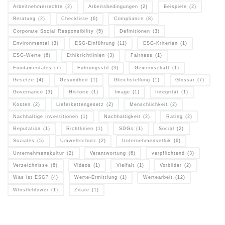
Arbeitnehmerrechte
(2)
Arbeitsbedingungen
(2)
Beispiele
(2)
Beratung
(2)
Checkliste
(6)
Compliance
(8)
Corporate Social Responsibility
(5)
Definitionen
(3)
Environmental
(3)
ESG-Einführung
(11)
ESG-Kriterien
(1)
ESG-Werte
(6)
Ethikrichtlinien
(3)
Fairness
(1)
Fundamentales
(7)
Führungsstil
(3)
Gemeinschaft
(1)
Gesetze
(4)
Gesundheit
(1)
Gleichstellung
(1)
Glossar
(7)
Governance
(3)
Historie
(1)
Image
(1)
Integrität
(1)
Kosten
(2)
Lieferkettengesetz
(2)
Menschlichkeit
(2)
Nachhaltige Investitionen
(1)
Nachhaltigkeit
(2)
Rating
(2)
Reputation
(1)
Richtlinien
(1)
SDGs
(1)
Social
(2)
Soziales
(5)
Umweltschutz
(2)
Unternehmensethik
(6)
Unternehmenskultur
(2)
Verantwortung
(6)
verpflichtend
(3)
Verzeichnisse
(6)
Videos
(1)
Vielfalt
(1)
Vorbilder
(2)
Was ist ESG?
(4)
Werte-Ermittlung
(1)
Wertearbeit
(12)
Whistleblower
(1)
Zitate
(1)