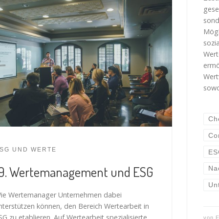
gese
sond
Mögl
sozia
Wert
ermö
Wert
sowo
Ch
Co
SG UND WERTE
ES
19. Wertemanagement und ESG
Na
Un
ie Wertemanager Unternehmen dabei
nterstützen können, den Bereich Wertearbeit in
SG zu etablieren. Auf Wertearbeit spezialisierte
von
F