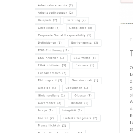
Arbeitnehmerrechte
(2)
Arbeitsbedingungen
(2)
Beispiele
(2)
Beratung
(2)
Checkliste
(6)
Compliance
(8)
Corporate Social Responsibility
(5)
E
Definitionen
(3)
Environmental
(3)
ESG-Einführung
(11)
ESG-Kriterien
(1)
ESG-Werte
(6)
Ethikrichtlinien
(3)
Fairness
(1)
O
Fundamentales
(7)
f
d
Führungsstil
(3)
Gemeinschaft
(1)
d
Gesetze
(4)
Gesundheit
(1)
s
Gleichstellung
(1)
Glossar
(7)
W
Governance
(3)
Historie
(1)
d
Image
(1)
Integrität
(1)
K
Kosten
(2)
Lieferkettengesetz
(2)
F
Menschlichkeit
(2)
s