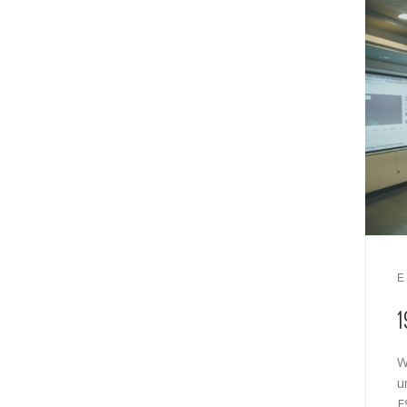
E
W
u
E