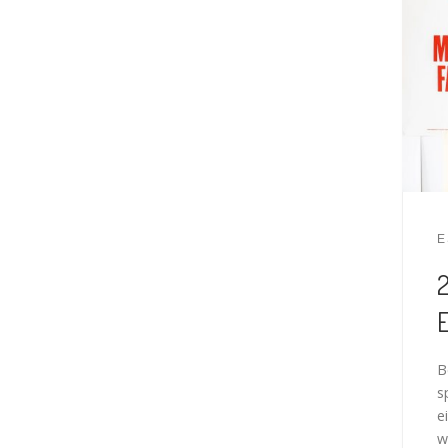
E
2
B
s
e
w