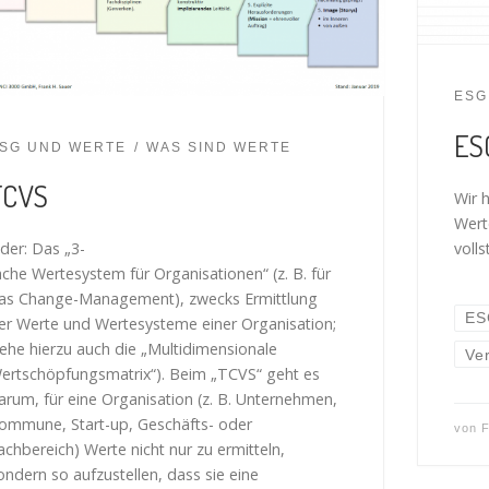
ESG
ES
SG UND WERTE
WAS SIND WERTE
TCVS
Wir 
Wert
voll
der: Das „3-
ache Wertesystem für Organisationen“ (z. B. für
as Change-Management), zwecks Ermittlung
ES
er Werte und Wertesysteme einer Organisation;
iehe hierzu auch die „Multidimensionale
Ve
ertschöpfungsmatrix“). Beim „TCVS“ geht es
arum, für eine Organisation (z. B. Unternehmen,
ommune, Start-up, Geschäfts- oder
von
F
achbereich) Werte nicht nur zu ermitteln,
ondern so aufzustellen, dass sie eine