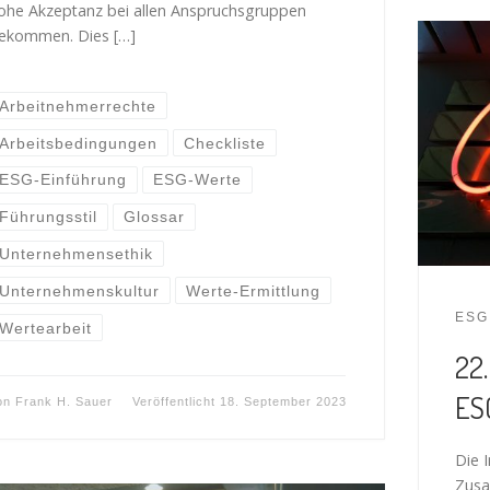
ohe Akzeptanz bei allen Anspruchsgruppen
ekommen. Dies […]
Arbeitnehmerrechte
Arbeitsbedingungen
Checkliste
ESG-Einführung
ESG-Werte
Führungsstil
Glossar
Unternehmensethik
Unternehmenskultur
Werte-Ermittlung
ESG
Wertearbeit
22.
ES
on
Frank H. Sauer
Veröffentlicht
18. September 2023
Die 
Zusa