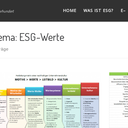
HOME
WAS IST ESG?
E–
hrhundert
ema: ESG-Werte
räge