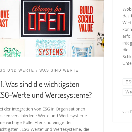
Wobe
das 
Wert
könn
erfo
integ
dies
Schl
Unte
SG UND WERTE
WAS SIND WERTE
1. Was sind die wichtigsten
ES
ESG-Werte und Wertesysteme?
We
ei der Integration von ESG in Organisationen
von
F
pielen verschiedene Werte und Wertesysteme
ine wichtige Rolle. Hier sind einige der
ichtigsten „ESG-Werte“ und Wertesysteme, die