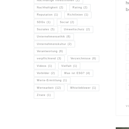
Nachhaltige Investitionen
(1)
h
Nachhaltigkeit
(2)
Rating
(2)
b
Reputation
(1)
Richtlinien
(1)
SDGs
(1)
Social
(2)
Soziales
(5)
Umweltschutz
(2)
Unternehmensethik
(6)
Unternehmenskultur
(2)
Verantwortung
(6)
verpflichtend
(3)
Verzeichnisse
(6)
Videos
(1)
Vielfalt
(1)
Vorbilder
(2)
Was ist ESG?
(4)
Werte-Ermittlung
(1)
Wertearbeit
(12)
Whistleblower
(1)
Zitate
(1)
v