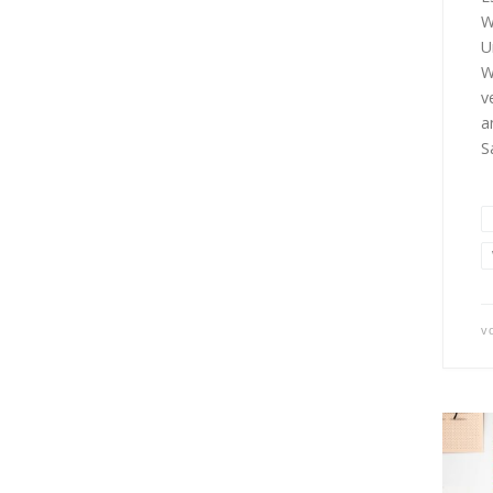
W
U
W
v
a
S
v