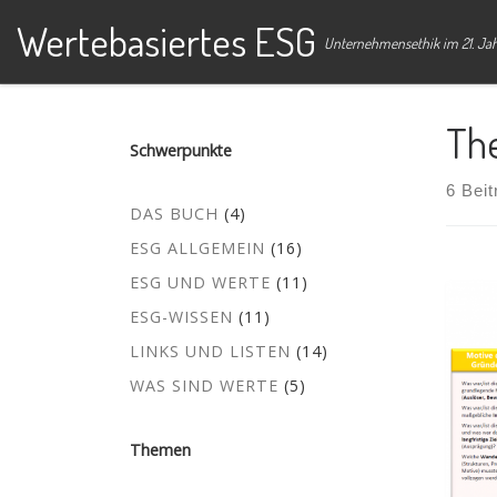
Wertebasiertes ESG
Zum Inhalt springen
Unternehmensethik im 21. Ja
Th
Schwerpunkte
6 Beit
DAS BUCH
(4)
ESG ALLGEMEIN
(16)
ESG UND WERTE
(11)
ESG-WISSEN
(11)
LINKS UND LISTEN
(14)
WAS SIND WERTE
(5)
Themen