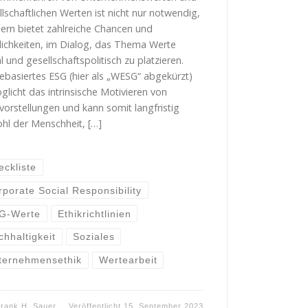
llschaftlichen Werten ist nicht nur notwendig,
ern bietet zahlreiche Chancen und
ichkeiten, im Dialog, das Thema Werte
l und gesellschaftspolitisch zu platzieren.
ebasiertes ESG (hier als „WESG“ abgekürzt)
glicht das intrinsische Motivieren von
vorstellungen und kann somit langfristig
hl der Menschheit, […]
eckliste
rporate Social Responsibility
G-Werte
Ethikrichtlinien
chhaltigkeit
Soziales
ternehmensethik
Wertearbeit
rank H. Sauer
Veröffentlicht
15. September 2023