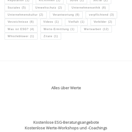
Reputation
(1)
Richtlinien
(1)
SDGs
(1)
Social
(2)
Soziales
(5)
Umweltschutz
(2)
Unternehmensethik
(6)
Unternehmenskultur
(2)
Verantwortung
(6)
verpflichtend
(3)
Verzeichnisse
(6)
Videos
(1)
Vielfalt
(1)
Vorbilder
(2)
Was ist ESG?
(4)
Werte-Ermittlung
(1)
Wertearbeit
(12)
Whistleblower
(1)
Zitate
(1)
Alles über Werte
Kostenlose ESG-Beratungsangebote
Kostenlose Werte-Workshops und -Coachings