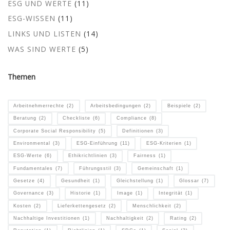
ESG UND WERTE
(11)
ESG-WISSEN
(11)
LINKS UND LISTEN
(14)
WAS SIND WERTE
(5)
Themen
Arbeitnehmerrechte
(2)
Arbeitsbedingungen
(2)
Beispiele
(2)
Beratung
(2)
Checkliste
(6)
Compliance
(8)
Corporate Social Responsibility
(5)
Definitionen
(3)
Environmental
(3)
ESG-Einführung
(11)
ESG-Kriterien
(1)
ESG-Werte
(6)
Ethikrichtlinien
(3)
Fairness
(1)
Fundamentales
(7)
Führungsstil
(3)
Gemeinschaft
(1)
Gesetze
(4)
Gesundheit
(1)
Gleichstellung
(1)
Glossar
(7)
Governance
(3)
Historie
(1)
Image
(1)
Integrität
(1)
Kosten
(2)
Lieferkettengesetz
(2)
Menschlichkeit
(2)
Nachhaltige Investitionen
(1)
Nachhaltigkeit
(2)
Rating
(2)