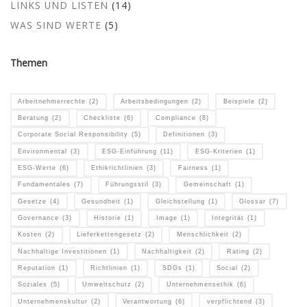
LINKS UND LISTEN
(14)
WAS SIND WERTE
(5)
Themen
Arbeitnehmerrechte
(2)
Arbeitsbedingungen
(2)
Beispiele
(2)
Beratung
(2)
Checkliste
(6)
Compliance
(8)
Corporate Social Responsibility
(5)
Definitionen
(3)
Environmental
(3)
ESG-Einführung
(11)
ESG-Kriterien
(1)
ESG-Werte
(6)
Ethikrichtlinien
(3)
Fairness
(1)
Fundamentales
(7)
Führungsstil
(3)
Gemeinschaft
(1)
Gesetze
(4)
Gesundheit
(1)
Gleichstellung
(1)
Glossar
(7)
Governance
(3)
Historie
(1)
Image
(1)
Integrität
(1)
Kosten
(2)
Lieferkettengesetz
(2)
Menschlichkeit
(2)
Nachhaltige Investitionen
(1)
Nachhaltigkeit
(2)
Rating
(2)
Reputation
(1)
Richtlinien
(1)
SDGs
(1)
Social
(2)
Soziales
(5)
Umweltschutz
(2)
Unternehmensethik
(6)
Unternehmenskultur
(2)
Verantwortung
(6)
verpflichtend
(3)