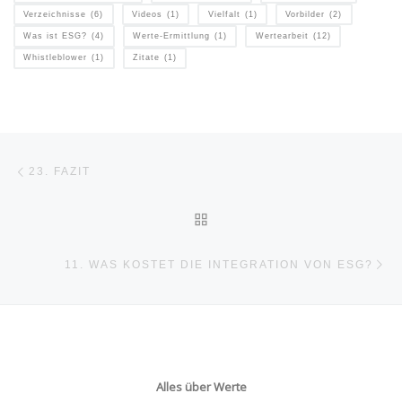
Verzeichnisse
(6)
Videos
(1)
Vielfalt
(1)
Vorbilder
(2)
Was ist ESG?
(4)
Werte-Ermittlung
(1)
Wertearbeit
(12)
Whistleblower
(1)
Zitate
(1)
Beitragsnavigation
Vorheriger Beitrag
23. FAZIT
ZURÜCK ZUR BEITRAGSL
Nä
11. WAS KOSTET DIE INTEGRATION VON ESG?
Alles über Werte