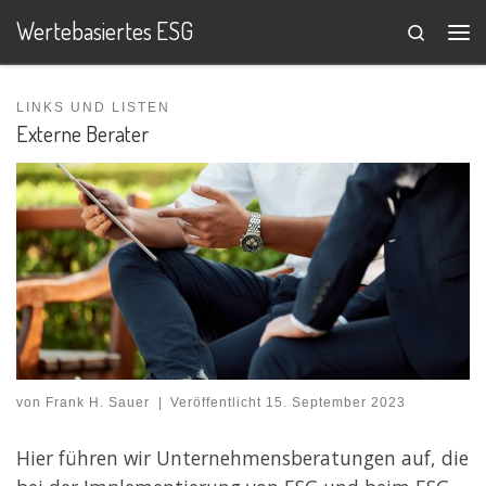
Wertebasiertes ESG
Search
Zum Inhalt springen
Me
LINKS UND LISTEN
Externe Berater
von
Frank H. Sauer
|
Veröffentlicht
15. September 2023
Hier führen wir Unternehmensberatungen auf, die