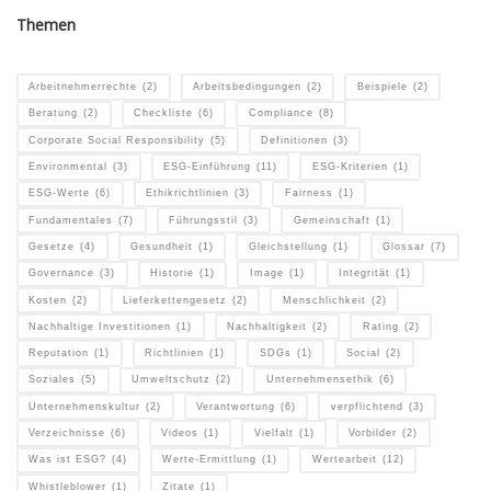
Themen
Arbeitnehmerrechte
(2)
Arbeitsbedingungen
(2)
Beispiele
(2)
Beratung
(2)
Checkliste
(6)
Compliance
(8)
Corporate Social Responsibility
(5)
Definitionen
(3)
Environmental
(3)
ESG-Einführung
(11)
ESG-Kriterien
(1)
ESG-Werte
(6)
Ethikrichtlinien
(3)
Fairness
(1)
Fundamentales
(7)
Führungsstil
(3)
Gemeinschaft
(1)
Gesetze
(4)
Gesundheit
(1)
Gleichstellung
(1)
Glossar
(7)
Governance
(3)
Historie
(1)
Image
(1)
Integrität
(1)
Kosten
(2)
Lieferkettengesetz
(2)
Menschlichkeit
(2)
Nachhaltige Investitionen
(1)
Nachhaltigkeit
(2)
Rating
(2)
Reputation
(1)
Richtlinien
(1)
SDGs
(1)
Social
(2)
Soziales
(5)
Umweltschutz
(2)
Unternehmensethik
(6)
Unternehmenskultur
(2)
Verantwortung
(6)
verpflichtend
(3)
Verzeichnisse
(6)
Videos
(1)
Vielfalt
(1)
Vorbilder
(2)
Was ist ESG?
(4)
Werte-Ermittlung
(1)
Wertearbeit
(12)
Whistleblower
(1)
Zitate
(1)