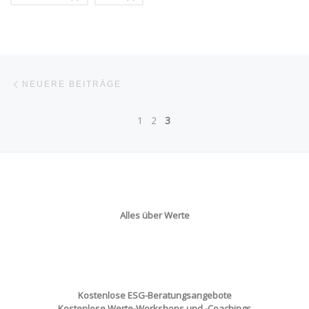
Beitragsnavigation
Neuere Beiträge
NEUERE BEITRÄGE
1
2
3
Alles über Werte
Kostenlose ESG-Beratungsangebote
Kostenlose Werte-Workshops und -Coachings